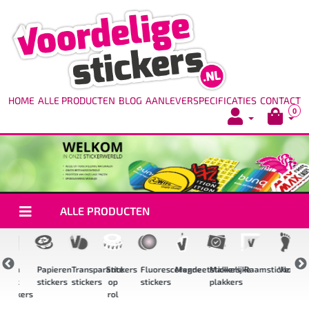
HOME
ALLE PRODUCTEN
BLOG
AANLEVERSPECIFICATIES
CONTACT
0
ALLE PRODUCTEN
igh
Papieren
Transparante
Stickers
Fluorescerende
Magneetstickers
Makkelijke
Raamstickers
Vloerstic
ack
stickers
stickers
op
stickers
plakkers
s
tickers
rol