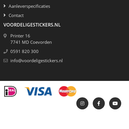
bi
b
f
k
Aanleverspecificaties
V
Contact
VOORDELIGESTICKERS.NL
Printer 16
7741 MD Coevorden
0591 820 300
info@voordeligestickers.nl