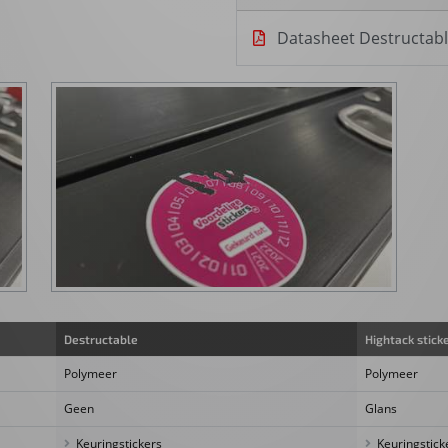
Datasheet Destructab
Destructable
Hightack stick
Polymeer
Polymeer
Geen
Glans
Keuringstickers
Keuringstick