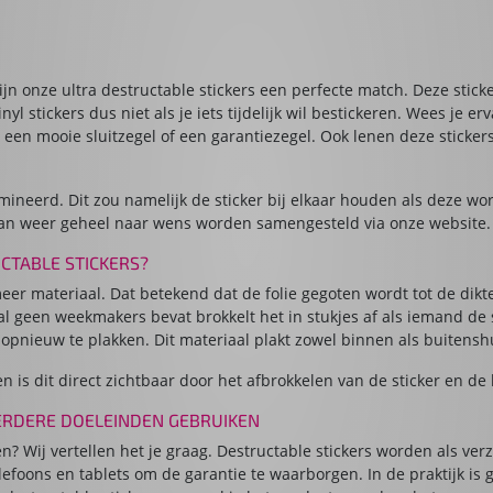
ijn onze ultra destructable stickers een perfecte match. Deze stick
yl stickers dus niet als je iets tijdelijk wil bestickeren. Wees je e
 een mooie sluitzegel of een garantiezegel. Ook lenen deze sticker
ineerd. Dit zou namelijk de sticker bij elkaar houden als deze word
 kan weer geheel naar wens worden samengesteld via onze website.
CTABLE STICKERS?
er materiaal. Dat betekend dat de folie gegoten wordt tot de dikte
al geen weekmakers bevat brokkelt het in stukjes af als iemand de s
 opnieuw te plakken. Dit materiaal plakt zowel binnen als buitensh
is dit direct zichtbaar door het afbrokkelen van de sticker en de li
ERDERE DOELEINDEN GEBRUIKEN
n? Wij vertellen het je graag. Destructable stickers worden als verz
elefoons en tablets om de garantie te waarborgen. In de praktijk is