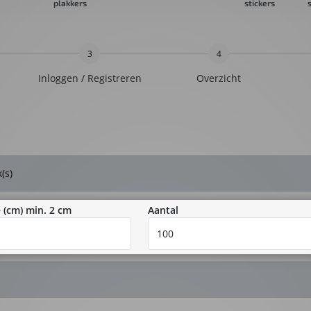
plakkers
stickers
s
3
4
Inloggen / Registreren
Overzicht
(s)
 (cm) min. 2 cm
Aantal