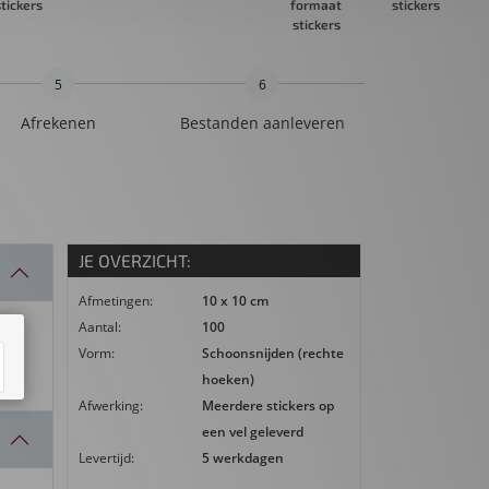
tickers
formaat
stickers
stickers
5
6
Afrekenen
Bestanden aanleveren
JE OVERZICHT:
Afmetingen:
10 x 10 cm
Aantal:
100
Vorm:
Schoonsnijden (rechte
hoeken)
Afwerking:
Meerdere stickers op
een vel geleverd
Levertijd:
5 werkdagen