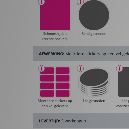
Schoonsnijden
Rond gesneden
(rechte hoeken)
AFWERKING:
Meerdere stickers op een vel ge
Meerdere stickers op
Los gesneden
Los
een vel geleverd
voorzien
LEVERTIJD:
5 werkdagen