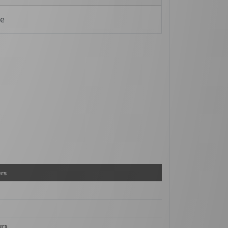
le
ers
ers