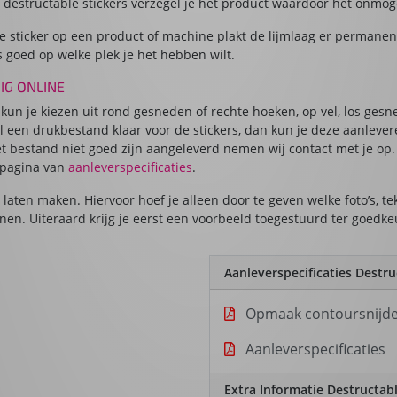
n destructable stickers verzegel je het product waardoor het onmo
 sticker op een product of machine plakt de lijmlaag er permanent op
s goed op welke plek je het hebben wilt.
IG ONLINE
 kun je kiezen uit rond gesneden of rechte hoeken, op vel, los gesn
l een drukbestand klaar voor de stickers, dan kun je deze aanlevere
t bestand niet goed zijn aangeleverd nemen wij contact met je op.
 pagina van
aanleverspecificaties
.
laten maken. Hiervoor hoef je alleen door te geven welke foto’s, tek
nen. Uiteraard krijg je eerst een voorbeeld toegestuurd ter goedk
Aanleverspecificaties Destru
Opmaak contoursnijd
Aanleverspecificaties
Extra Informatie Destructabl