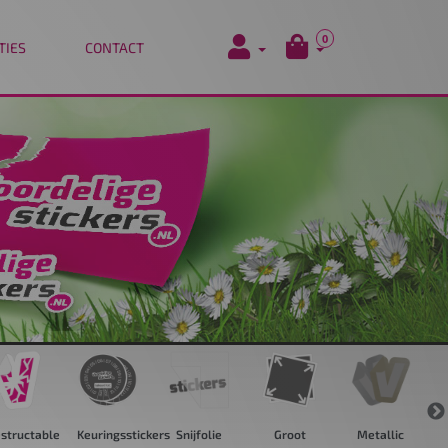
0
TIES
CONTACT
structable
Keuringsstickers
Snijfolie
Groot
Metallic