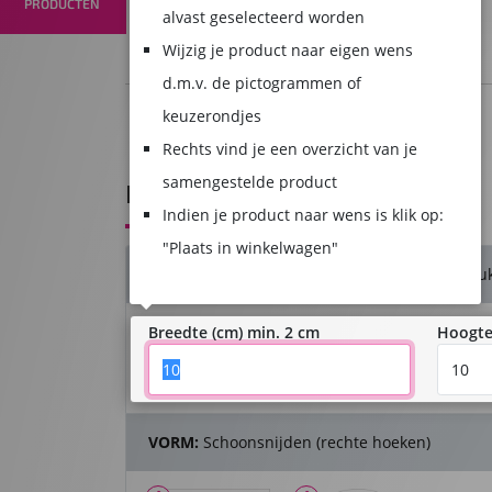
PRODUCTEN
ckers
stickers
stickers
op rol
stickers
alvast geselecteerd worden
Wijzig je product naar eigen wens
d.m.v. de pictogrammen of
1
2
keuzerondjes
Product samenstellen
Winkelwagen
Rechts vind je een overzicht van je
samengestelde product
DESTRUCTABLE STICKERS
Indien je product naar wens is klik op:
"Plaats in winkelwagen"
AFMETINGEN & AANTAL:
10 x 10 cm - 100 stuk
Breedte (cm) min. 2 cm
Hoogte
VORM:
Schoonsnijden (rechte hoeken)