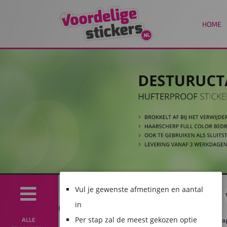
HOME
Vul je gewenste afmetingen en aantal
in
Per stap zal de meest gekozen optie
ALLE
 tack
Papieren
Transparante
Stickers
Fluorescerende
Mag