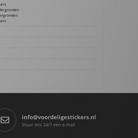
kers
dergronden
ergronden
kers
info@voordeligestickers.nl
Stuur ons 24/7 een e-mail