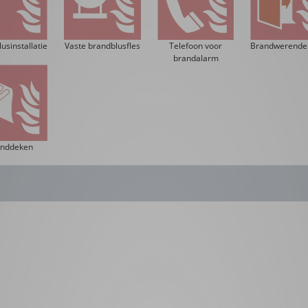
lusinstallatie
Telefoon voor
Brandwerende
Vaste brandblusfles
brandalarm
anddeken