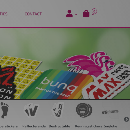
0
TIES
CONTACT
flecterende
Destructable
Keuringsstickers
Snijfolie
Groot