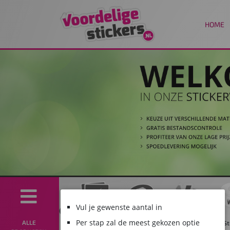
HOME
Vul je gewenste aantal in
Per stap zal de meest gekozen optie
ALLE
oge
High tack
Papieren
Transparante
Stickers
Flu