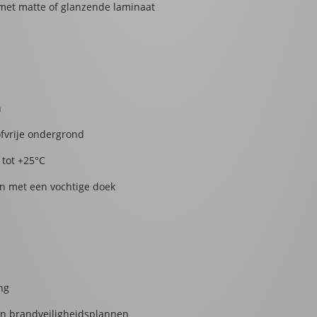
t met matte of glanzende laminaat
n
ofvrije ondergrond
tot +25°C
n met een vochtige doek
ng
 en brandveiligheidsplannen