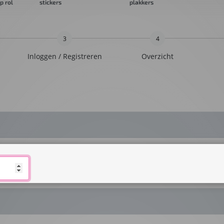
ickers
plakkers
s
3
4
Inloggen / Registreren
Overzicht