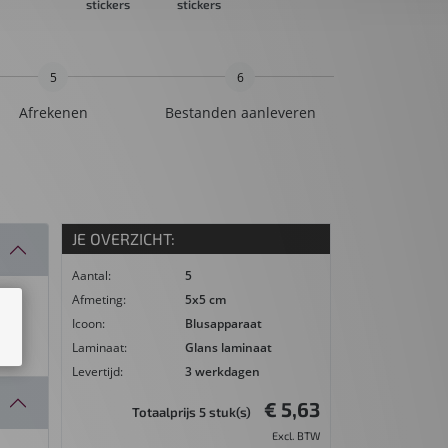
tickers
stickers
formaat
stickers
5
6
Afrekenen
Bestanden aanleveren
JE OVERZICHT:
Aantal:
5
Afmeting:
5x5 cm
Icoon:
Blusapparaat
Laminaat:
Glans laminaat
Levertijd:
3 werkdagen
€ 5,63
Totaalprijs 5 stuk(s)
Excl. BTW