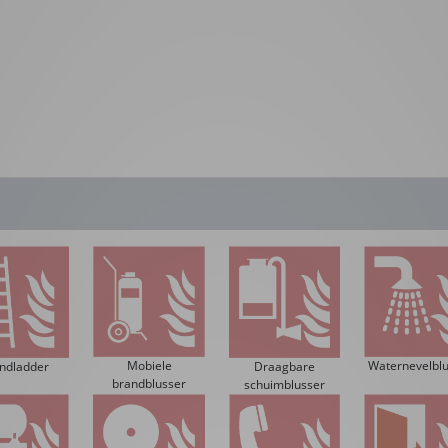
Mobiele
Waternevelblu
ndladder
Draagbare
brandblusser
schuimblusser