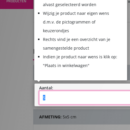
PRODUCTEN
iteit
stickers
stickers
stickers
op rol
st
alvast geselecteerd worden
ckers
Wijzig je product naar eigen wens
d.m.v. de pictogrammen of
1
2
keuzerondjes
Product samenstellen
Winkelwagen
Rechts vind je een overzicht van je
samengestelde product
BRANDPREVENTIE STICKERS
Indien je product naar wens is klik op:
"Plaats in winkelwagen"
AANTAL::
- 5 stuk(s)
Aantal:
AFMETING:
5x5 cm