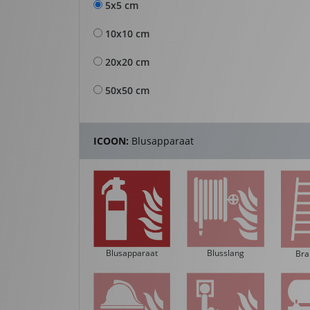
5x5 cm
10x10 cm
20x20 cm
50x50 cm
ICOON:
Blusapparaat
Blusapparaat
Blusslang
Bra