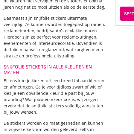
de kleuren niet vervagen en de stickers er ook na
jaren nog net zo mooi uitzien als op de eerste dag.
BEST
Daarnaast zijn snijfolie stickers uitermate
veelzijdig. Ze kunnen worden toegepast op ramen,
reclameborden, bedrijfsauto’s of vlakke muren.
Hierdoor zijn ze perfect voor reclame-uitingen,
evenementen of interieurdecoratie. Bovendien is
de folie maatvast en glanzend, wat zorgt voor een
strakke en professionele uitstraling.
SNIJFOLIE STICKERS IN ALLE KLEUREN EN
MATEN
Bij ons kun je kiezen uit een breed tal aan kleuren
en afmetingen. Ga je voor tijdloos zwart of wit, of
kies je een opvallende kleur die past bij jouw
branding? Wat jouw voorkeur ook is, wij zorgen
ervoor dat de snijfolie stickers volledig aansluiten
bij jouw wensen.
De stickers worden op maat gesneden en kunnen
in vrijwel elke vorm worden geleverd, zelfs in