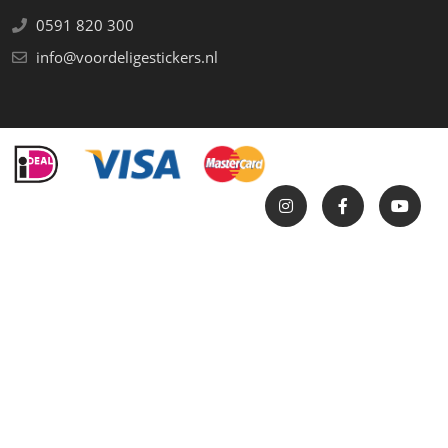
0591 820 300
info@voordeligestickers.nl