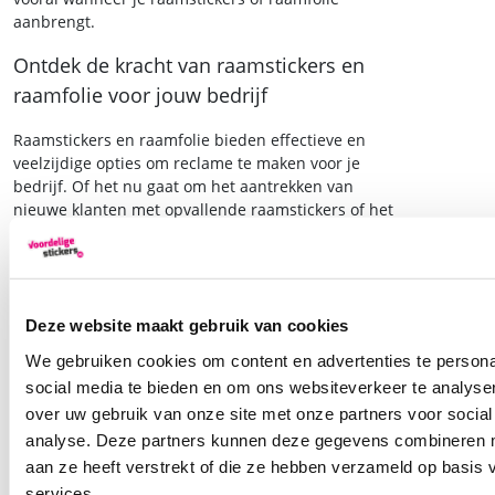
aanbrengt.
Ontdek de kracht van raamstickers en
raamfolie voor jouw bedrijf
Raamstickers en raamfolie bieden effectieve en
veelzijdige opties om reclame te maken voor je
bedrijf. Of het nu gaat om het aantrekken van
nieuwe klanten met opvallende raamstickers of het
creëren van een professionele uitstraling en
comfort met raamfolie, deze tools zijn een
waardevolle aanvulling op je marketingstrategie.
Wil je meer weten over hoe raamstickers en
Deze website maakt gebruik van cookies
raamfolie specifiek voor jouw bedrijf kunnen
We gebruiken cookies om content en advertenties te persona
werken? Neem vandaag nog
contact
op met
social media te bieden en om ons websiteverkeer te analyse
voordeligestickers.nl en ontdek de vele
mogelijkheden voor effectieve reclame.
over uw gebruik van onze site met onze partners voor social
analyse. Deze partners kunnen deze gegevens combineren me
aan ze heeft verstrekt of die ze hebben verzameld op basis
services.