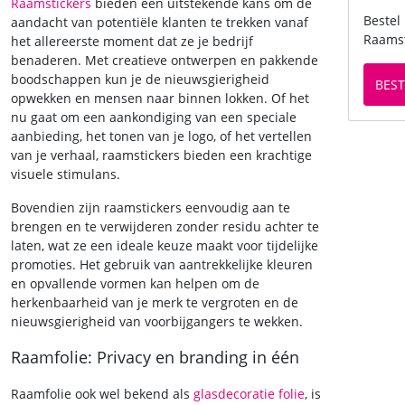
Raamstickers
bieden een uitstekende kans om de
Bestel
aandacht van potentiële klanten te trekken vanaf
Raamst
het allereerste moment dat ze je bedrijf
benaderen. Met creatieve ontwerpen en pakkende
boodschappen kun je de nieuwsgierigheid
BEST
opwekken en mensen naar binnen lokken. Of het
nu gaat om een aankondiging van een speciale
aanbieding, het tonen van je logo, of het vertellen
van je verhaal, raamstickers bieden een krachtige
visuele stimulans.
Bovendien zijn raamstickers eenvoudig aan te
brengen en te verwijderen zonder residu achter te
laten, wat ze een ideale keuze maakt voor tijdelijke
promoties. Het gebruik van aantrekkelijke kleuren
en opvallende vormen kan helpen om de
herkenbaarheid van je merk te vergroten en de
nieuwsgierigheid van voorbijgangers te wekken.
Raamfolie: Privacy en branding in één
Raamfolie ook wel bekend als
glasdecoratie folie
, is