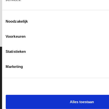
Toestemmingsselectie
Noodzakelijk
Voorkeuren
Statistieken
0591 820 300
Marketing
Bel met onze klantenservice
Beoordeling op Kiyoh
9,2
info@voordeligestickers.nl
Alles toestaan
Stuur ons 24/7 een e-mail