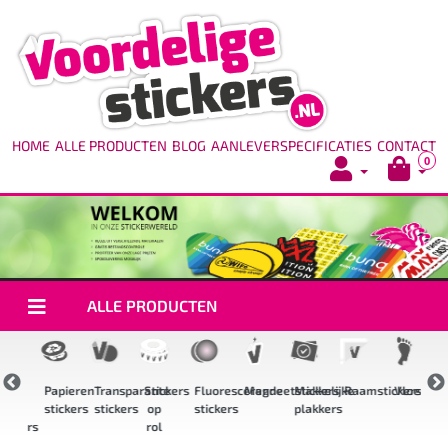
HOME
ALLE PRODUCTEN
BLOG
AANLEVERSPECIFICATIES
CONTACT
0
ALLE PRODUCTEN
igh
Papieren
Transparante
Stickers
Fluorescerende
Magneetstickers
Makkelijke
Raamstickers
Vloerstic
ack
stickers
stickers
op
stickers
plakkers
s
tickers
rol