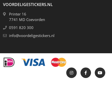
VOORDELIGESTICKERS.NL
Printer 16
7741 MD Coevorden
0591 820 300
info@voordeligestickers.nl