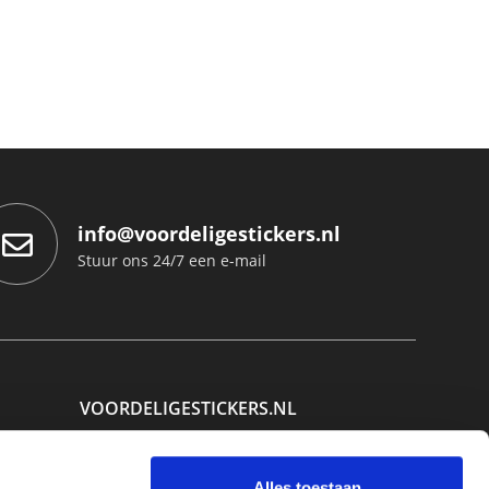
info@voordeligestickers.nl
Stuur ons 24/7 een e-mail
VOORDELIGESTICKERS.NL
Printer 16
7741 MD Coevorden
Alles toestaan