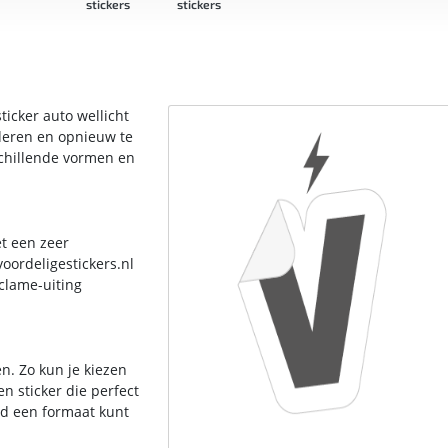
stickers
stickers
fo
sti
ticker auto wellicht
jderen en opnieuw te
schillende vormen en
t een zeer
oordeligestickers.nl
eclame-uiting
en. Zo kun je kiezen
n sticker die perfect
ijd een formaat kunt