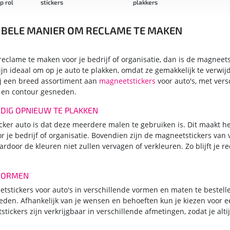
ol
stickers
plakkers
IBELE MANIER OM RECLAME TE MAKEN
reclame te maken voor je bedrijf of organisatie, dan is de magneets
ijn ideaal om op je auto te plakken, omdat ze gemakkelijk te verwi
wij een breed assortiment aan
magneetstickers
voor auto's, met ver
 en contour gesneden.
DIG OPNIEUW TE PLAKKEN
ker auto is dat deze meerdere malen te gebruiken is. Dit maakt he
je bedrijf of organisatie. Bovendien zijn de magneetstickers van v
door de kleuren niet zullen vervagen of verkleuren. Zo blijft je r
 VORMEN
eetstickers voor auto's in verschillende vormen en maten te bestell
den. Afhankelijk van je wensen en behoeften kun je kiezen voor ee
stickers zijn verkrijgbaar in verschillende afmetingen, zodat je alt