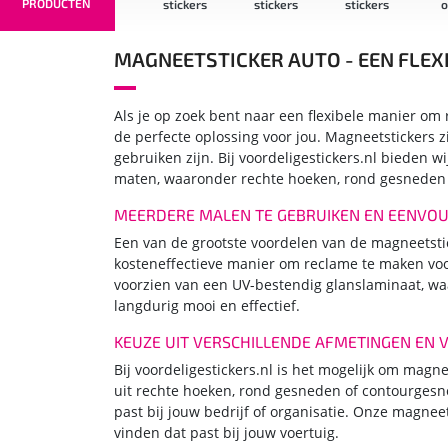
PRODUCTEN
s
kwaliteit
stickers
stickers
stickers
op r
stickers
MAGNEETSTICKER AUTO - EEN FLEX
Als je op zoek bent naar een flexibele manier om 
de perfecte oplossing voor jou. Magneetstickers z
gebruiken zijn. Bij voordeligestickers.nl bieden 
maten, waaronder rechte hoeken, rond gesneden
MEERDERE MALEN TE GEBRUIKEN EN EENVOU
Een van de grootste voordelen van de magneetstic
kosteneffectieve manier om reclame te maken voor 
voorzien van een UV-bestendig glanslaminaat, waar
langdurig mooi en effectief.
KEUZE UIT VERSCHILLENDE AFMETINGEN EN
Bij voordeligestickers.nl is het mogelijk om magn
uit rechte hoeken, rond gesneden of contourgesne
past bij jouw bedrijf of organisatie. Onze magneet
vinden dat past bij jouw voertuig.