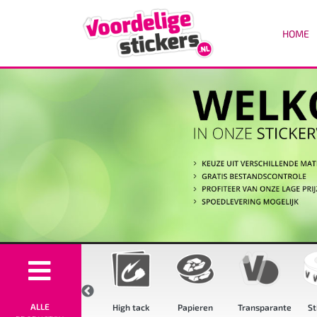
HOME
ALLE
t
Hoge
High tack
Papieren
Transparante
Stick