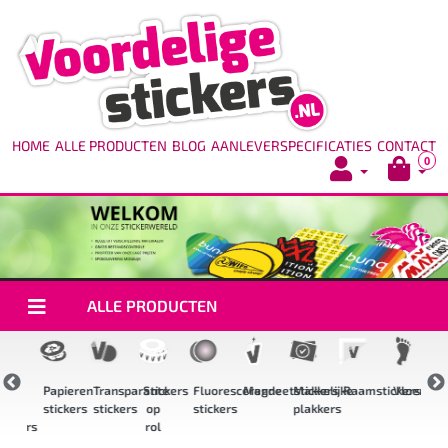
HOME
ALLE PRODUCTEN
BLOG
AANLEVERSPECIFICATIES
CONTACT
0
ALLE PRODUCTEN
igh
Papieren
Transparante
Stickers
Fluorescerende
Magneetstickers
Makkelijke
Raamstickers
Vloerstic
ack
stickers
stickers
op
stickers
plakkers
s
tickers
rol