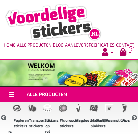
HOME
ALLE PRODUCTEN
BLOG
AANLEVERSPECIFICATIES
CONTACT
0
ALLE PRODUCTEN
igh
Papieren
Transparante
Stickers
Fluorescerende
Magneetstickers
Makkelijke
Raamstickers
Vloerstic
ack
stickers
stickers
op
stickers
plakkers
s
tickers
rol