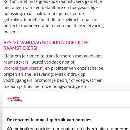
Kortom, met onze goedkope raamstickers geniet je
niet alleen van een betaalbare en hoogwaardige
oplossing, maar ook van het gemak en de
gebruiksvriendelijkheid die je zoektocht naar de
perfecte raamdecoratie tot een moeiteloze ervaring
maken.
BESTEL VANDAAG NOG JOUW GOEDKOPE
RAAMSTICKERS!
Klaar om je ramen te transformeren met goedkope
raamstickers? Bestel vandaag nog bij
Voordeligestickers.nl
en profiteer van onze scherpe
prijzen en snelle levering. Maak indruk op
voorbijgangers, promoot je bedrijf of voeg wat flair
toe aan je huis met onze hoogwaardige en
betaalbare raamstickers. Hulp nodig bij het
bestellen of ben je op zoek naar advies? Neem dan
contact
met ons op en we helpen je graag verder!
Deze website maakt gebruik van cookies
We gebruiken cookies om content en advertenties te persona